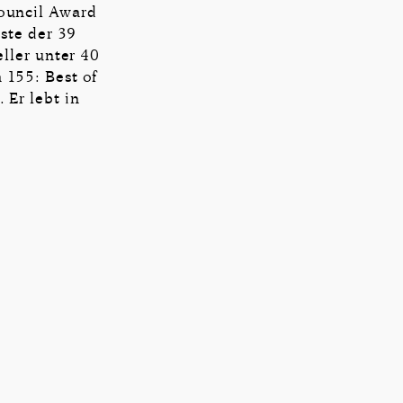
ouncil Award
ste der 39
ller unter 40
 155: Best of
 Er lebt in