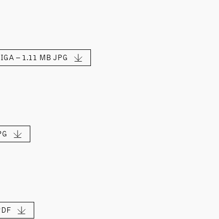
IGA – 1.11 MB
JPG
PG
PDF