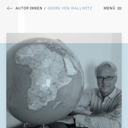
AUTOR∙INNEN
GEORG VON WALLWITZ
MENÜ
/