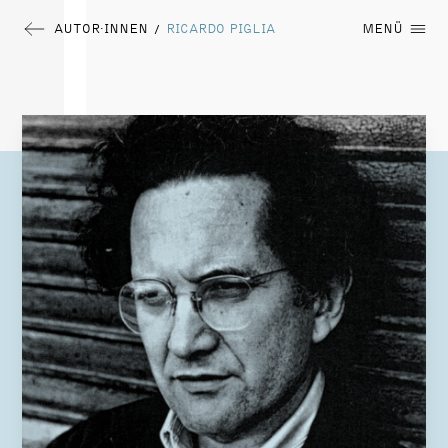
AUTOR∙INNEN
RICARDO PIGLIA
MENÜ
/