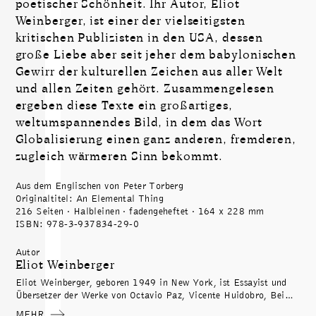
poetischer Schönheit. Ihr Autor, Eliot
Weinberger, ist einer der vielseitigsten
kritischen Publizisten in den USA, dessen
große Liebe aber seit jeher dem babylonischen
Gewirr der kulturellen Zeichen aus aller Welt
und allen Zeiten gehört. Zusammengelesen
ergeben diese Texte ein großartiges,
weltumspannendes Bild, in dem das Wort
Globalisierung einen ganz anderen, fremderen,
zugleich wärmeren Sinn bekommt.
Aus dem Englischen von Peter Torberg
Originaltitel: An Elemental Thing
216 Seiten · Halbleinen · fadengeheftet · 164 x 228 mm
ISBN: 978-3-937834-29-0
Autor
Eliot Weinberger
Eliot Weinberger, geboren 1949 in New York, ist Essayist und
Übersetzer der Werke von Octavio Paz, Vicente Huidobro, Bei
Dao und anderen. Für seine Edition der »Selected Non Fictions«
MEHR