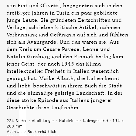
von Fiat und Olivetti, begegneten sich in den
dreißiger Jahren in Turin ein paar gebildete
junge Leute. Sie gründeten Zeitschriften und
Verlage, schrieben kritische Artikel, nahmen
Verbannung und Gefängnis auf sich und fühlten
sich als Avantgarde. Und das waren sie: Aus
dem Kreis um Cesare Pavese, Leone und
Natalia Ginzburg und den Einaudi-Verlag kam
jener Geist, der nach 1945 das Klima
intellektueller Freiheit in Italien wesentlich
geprägt hat. Maike Albath, die Italien kennt
und liebt, beschwört in ihrem Buch die Stadt
und die einmalige geistige Landschaft, in der
diese stolze Episode aus Italiens jüngerer
Geschichte ihren Lauf nahm.
224 Seiten · Abbildungen · Halbleinen · fadengeheftet · 134 x
200 mm
Auch als e-Book erhältlich