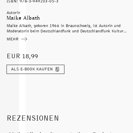
ISBN: 978-3-949203-05-3
Autorin
Maike Albath
Maike Albath, geboren 1966 in Braunschweig, ist Autorin und
Moderatorin beim Deutschlandfunk und Deutschlandfunk Kultur
und schreibt u. a. für die »Süddeutsche Zeitung« und »Die Zeit«.
MEHR
Sie hat mehrere Jahre in Italien verbracht und ist eine der
profiliertesten Kennerinnen der italienischen Gegenwartskultur.
2002 erhielt sie den Alfred-Kerr-Preis für Literaturkritik, 2006
EUR 18,99
die Übersetzerbarke. Albath lebt in Berlin.
ALS E-BOOK KAUFEN
REZENSIONEN