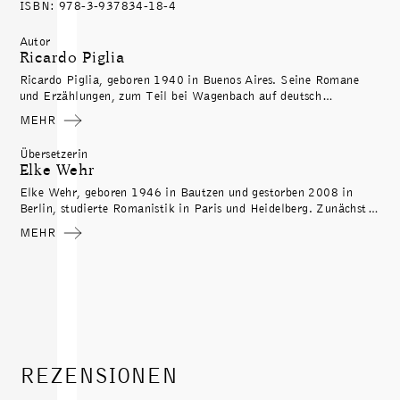
ISBN: 978-3-937834-18-4
Autor
Ricardo Piglia
Ricardo Piglia, geboren 1940 in Buenos Aires. Seine Romane
und Erzählungen, zum Teil bei Wagenbach auf deutsch
erschienen, haben ihn zum bedeutendsten unter den
MEHR
zeitgenössischen argentinischen Schriftstellern gemacht.
»Kurzformen« wurde 2001 mit dem Premio Bartolomé March a
Übersetzerin
la Crítica ausgezeichnet. Piglia starb 2017 in Buenos Aires.
Elke Wehr
Elke Wehr, geboren 1946 in Bautzen und gestorben 2008 in
Berlin, studierte Romanistik in Paris und Heidelberg. Zunächst
konzentrierte sie sich auf Italienisch und Französisch, später
MEHR
legte sie ihren Schwerpunkt auf das Spanische. Seit den 1970er
Jahren übersetzte sie spanische und lateinamerikanische Prosa
ins Deutsche. Elke Wehr lebte in Madrid und Berlin.
REZENSIONEN