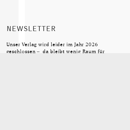
NEWSLETTER
Unser Verlag wird leider im Jahr 2026
geschlossen – da bleibt wenig Raum für
Neuigkeiten, wir verschicken keine Newsletter
mehr. Eine Auswahl von Texten aus Heinrich
von Berenbergs »Verlegerpost« finden Sie in
seinem Band »Vom Stemmen der Gewichte«.
Newsletter Anmeldung